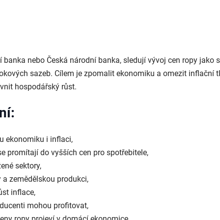
ní banka nebo Česká národní banka, sledují vývoj cen ropy jako 
okových sazeb. Cílem je zpomalit ekonomiku a omezit inflační t
ivnit hospodářský růst.
ní:
 ekonomiku i inflaci,
se promítají do vyšších cen pro spotřebitele,
žené sektory,
ny a zemědělskou produkci,
st inflace,
oducenti mohou profitovat,
ceny ropy projeví v domácí ekonomice.