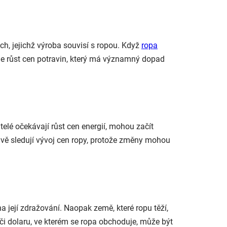
ch, jejichž výroba souvisí s ropou. Když
ropa
je růst cen potravin, který má významný dopad
elé očekávají růst cen energií, mohou začít
ivě sledují vývoj cen ropy, protože změny mohou
na její zdražování. Naopak země, které ropu těží,
i dolaru, ve kterém se ropa obchoduje, může být