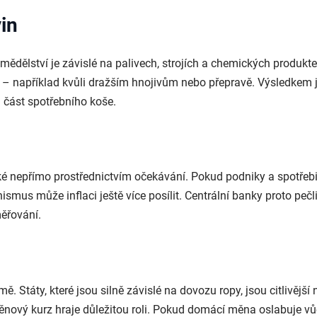
in
ědělství je závislé na palivech, strojích a chemických produkte
n – například kvůli dražším hnojivům nebo přepravě. Výsledkem 
u část spotřebního koše.
aké nepřímo prostřednictvím očekávání. Pokud podniky a spotřebit
mus může inflaci ještě více posílit. Centrální banky proto pečl
měřování.
. Státy, které jsou silně závislé na dovozu ropy, jsou citlivější 
nový kurz hraje důležitou roli. Pokud domácí měna oslabuje vůč