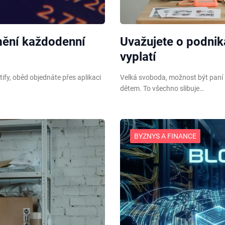
mění každodenní
Uvažujete o podnik
vyplatí
ify, oběd objednáte přes aplikaci
Velká svoboda, možnost být paní s
dětem. To všechno slibuje…
BYZNYS A FINANCE