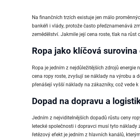
Na finančních trzích existuje jen málo proměnných
bankéři i vlády, protože často předznamenává zm
zemědělství. Jakmile její cena roste, tlak na růst
Ropa jako klíčová surovin
Ropa je jedním z nejdůležitějších zdrojů energie 
cena ropy roste, zvyšují se náklady na výrobu a 
přenášejí vyšší náklady na zákazníky, což vede k 
Dopad na dopravu a logisti
Jedním z nejviditelnějších dopadů růstu ceny ropy
letecké společnosti i dopravci musí tyto náklady
řetězový efekt je jedním z hlavních kanálů, kterým