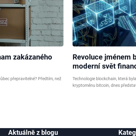
nam zakázaného
Revoluce jménem bl
moderní svět finan
í vůbec přepravitelné? Předtím, než
Technologie blockchain, která by
kryptoměnu bitcoin, dnes předsta
Aktuálně z blogu
Kateg