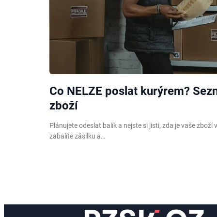
Co NELZE poslat kurýrem? Sez
zboží
Plánujete odeslat balík a nejste si jisti, zda je vaše zbož
zabalíte zásilku a…