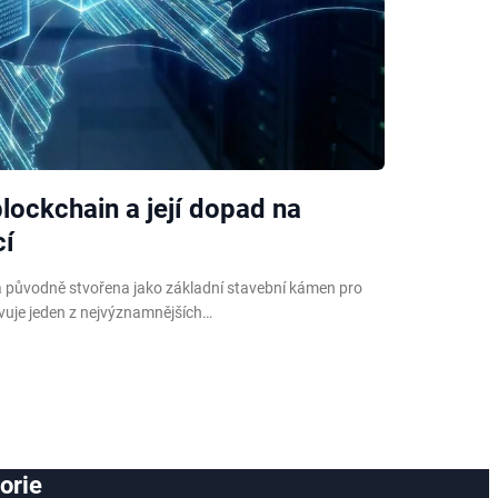
ockchain a její dopad na
cí
la původně stvořena jako základní stavební kámen pro
vuje jeden z nejvýznamnějších…
orie