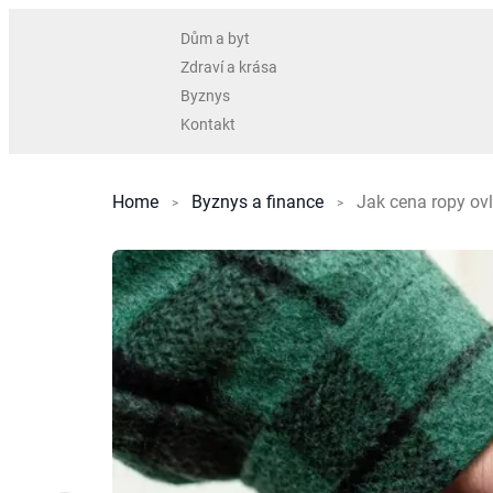
Dům a byt
Zdraví a krása
Byznys
Kontakt
Home
Byznys a finance
Jak cena ropy ovl