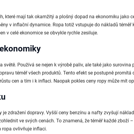
, které mají tak okamžitý a plošný dopad na ekonomiku jako cena
ěny v inflační dynamice. Ropa totiž vstupuje do nákladů téměř
 cen v celé ekonomice se obvykle rychle zesiluje.
a ekonomiky
na světě. Používá se nejen k výrobě paliv, ale také jako surovina
dopravu téměř všech produktů. Tento efekt se postupně promítá d
růstu cen a tím i k inflaci. Naopak pokles ceny ropy může mít op
ku
 je zdražení dopravy. Vyšší ceny benzínu a nafty zvyšují náklady
 zohlednit ve svých cenách. To znamená, že téměř každé zboží – 
 ropa ovlivňuje inflaci.