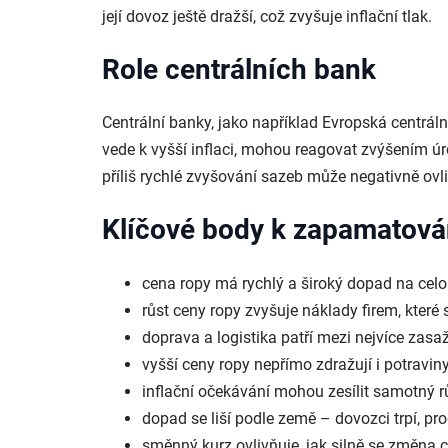
její dovoz ještě dražší, což zvyšuje inflační tlak.
Role centrálních bank
Centrální banky, jako například Evropská centrál
vede k vyšší inflaci, mohou reagovat zvýšením úr
příliš rychlé zvyšování sazeb může negativně ovl
Klíčové body k zapamatová
cena ropy má rychlý a široký dopad na celou
růst ceny ropy zvyšuje náklady firem, které 
doprava a logistika patří mezi nejvíce zasa
vyšší ceny ropy nepřímo zdražují i potravi
inflační očekávání mohou zesílit samotný rů
dopad se liší podle země – dovozci trpí, pr
směnný kurz ovlivňuje, jak silně se změna 