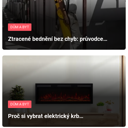
DŮM A BYT
Ztracené bednění bez chyb: průvodce…
DŮM A BYT
Proč si vybrat elektrický krb…