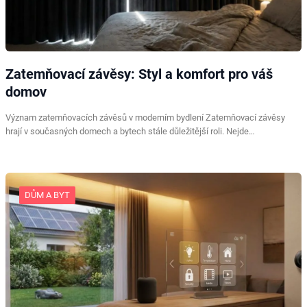
Zatemňovací závěsy: Styl a komfort pro váš
domov
Význam zatemňovacích závěsů v moderním bydlení Zatemňovací závěsy
hrají v současných domech a bytech stále důležitější roli. Nejde…
DŮM A BYT