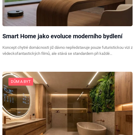
Smart Home jako evoluce moderního bydlení
Koncept chytré domácnosti již dávno nepředstavuje pouze futuristickou vizi z
vědeckofantastických filmů, ale stává se standardem při každé…
DŮM A BYT