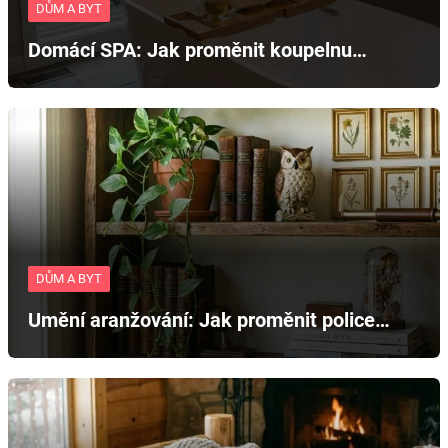
DŮM A BYT
Domácí SPA: Jak proměnit koupelnu…
DŮM A BYT
Umění aranžování: Jak proměnit police…