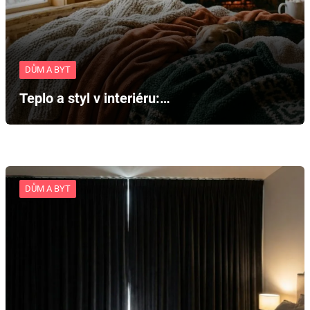
DŮM A BYT
Teplo a styl v interiéru:…
DŮM A BYT