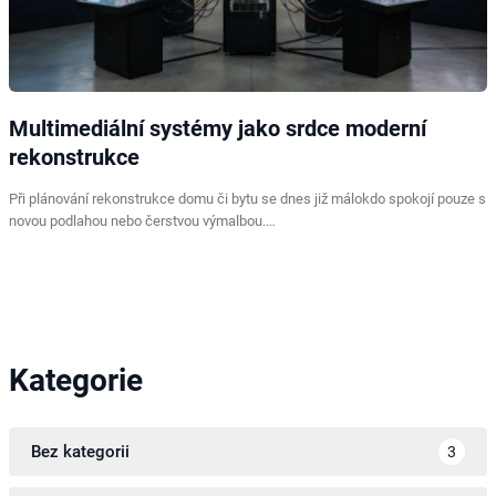
Multimediální systémy jako srdce moderní
rekonstrukce
Při plánování rekonstrukce domu či bytu se dnes již málokdo spokojí pouze s
novou podlahou nebo čerstvou výmalbou.…
Kategorie
Bez kategorii
3