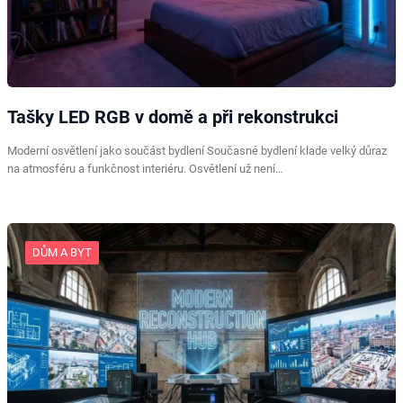
Tašky LED RGB v domě a při rekonstrukci
Moderní osvětlení jako součást bydlení Současné bydlení klade velký důraz
na atmosféru a funkčnost interiéru. Osvětlení už není…
DŮM A BYT