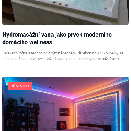
Hydromasážní vana jako prvek moderního
domácího wellness
Relaxační zóna s technologickým nádechem Při rekonstrukci koupelny se
stále častěji setkáváme s požadavkem na instalaci hydromasážní vany,…
DŮM A BYT