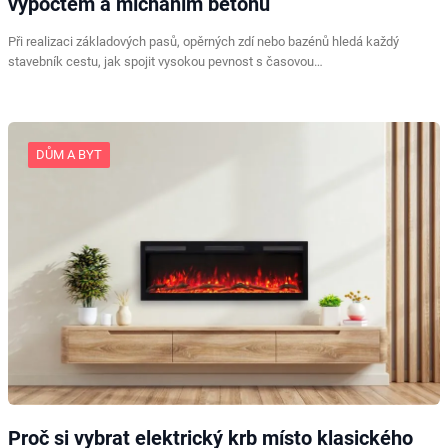
výpočtem a mícháním betonu
Při realizaci základových pasů, opěrných zdí nebo bazénů hledá každý
stavebník cestu, jak spojit vysokou pevnost s časovou…
DŮM A BYT
Proč si vybrat elektrický krb místo klasického