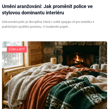
Umění aranžování: Jak proměnit police ve
stylovou dominantu interiéru
Dekorování polic je disciplína, která v sobě spojuje cit pro estetiku s
praktickým využitím prostoru. V moderním pojetí…
DŮM A BYT