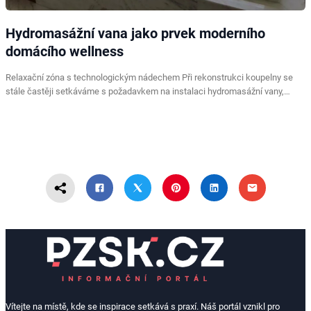
Hydromasážní vana jako prvek moderního
domácího wellness
Relaxační zóna s technologickým nádechem Při rekonstrukci koupelny se
stále častěji setkáváme s požadavkem na instalaci hydromasážní vany,…
Vítejte na místě, kde se inspirace setkává s praxí. Náš portál vznikl pro