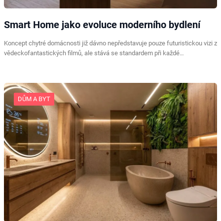
Smart Home jako evoluce moderního bydlení
Koncept chytré domácnosti již dávno nepředstavuje pouze futuristickou vizi z
vědeckofantastických filmů, ale stává se standardem při každé…
DŮM A BYT