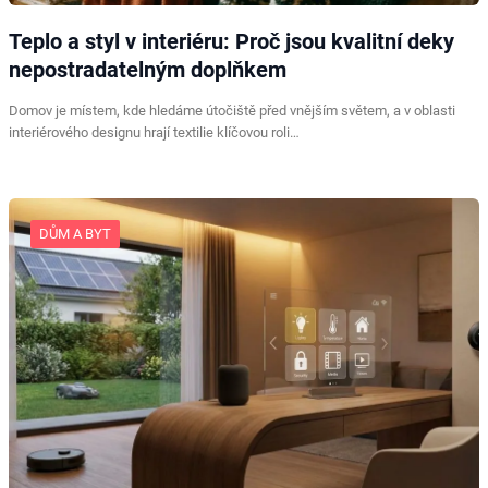
Teplo a styl v interiéru: Proč jsou kvalitní deky
nepostradatelným doplňkem
Domov je místem, kde hledáme útočiště před vnějším světem, a v oblasti
interiérového designu hrají textilie klíčovou roli…
DŮM A BYT