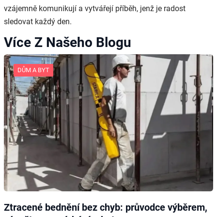
vzájemně komunikují a vytvářejí příběh, jenž je radost
sledovat každý den.
Více Z Našeho Blogu
DŮM A BYT
Ztracené bednění bez chyb: průvodce výběrem,