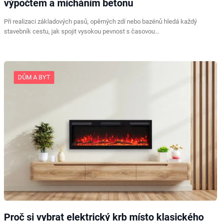
výpočtem a mícháním betonu
Při realizaci základových pasů, opěrných zdí nebo bazénů hledá každý
stavebník cestu, jak spojit vysokou pevnost s časovou…
DŮM A BYT
Proč si vybrat elektrický krb místo klasického