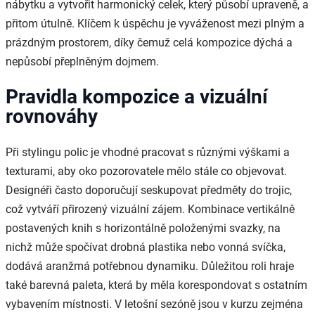
nábytku a vytvořit harmonický celek, který působí upraveně, a
přitom útulně. Klíčem k úspěchu je vyváženost mezi plným a
prázdným prostorem, díky čemuž celá kompozice dýchá a
nepůsobí přeplněným dojmem.
Pravidla kompozice a vizuální
rovnováhy
Při stylingu polic je vhodné pracovat s různými výškami a
texturami, aby oko pozorovatele mělo stále co objevovat.
Designéři často doporučují seskupovat předměty do trojic,
což vytváří přirozený vizuální zájem. Kombinace vertikálně
postavených knih s horizontálně položenými svazky, na
nichž může spočívat drobná plastika nebo vonná svíčka,
dodává aranžmá potřebnou dynamiku. Důležitou roli hraje
také barevná paleta, která by měla korespondovat s ostatním
vybavením místnosti. V letošní sezóně jsou v kurzu zejména