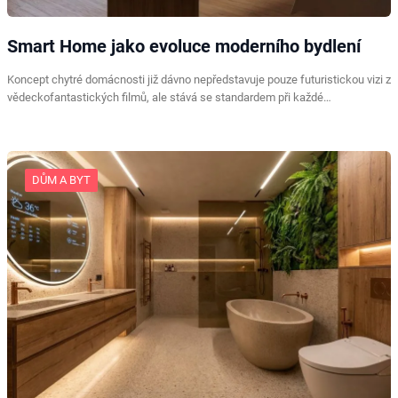
Smart Home jako evoluce moderního bydlení
Koncept chytré domácnosti již dávno nepředstavuje pouze futuristickou vizi z
vědeckofantastických filmů, ale stává se standardem při každé…
DŮM A BYT