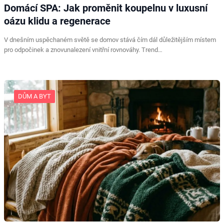
Domácí SPA: Jak proměnit koupelnu v luxusní
oázu klidu a regenerace
V dnešním uspěchaném světě se domov stává čím dál důležitějším místem
pro odpočinek a znovunalezení vnitřní rovnováhy. Trend…
DŮM A BYT