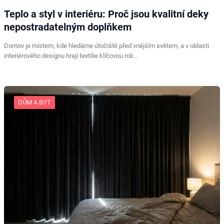
Teplo a styl v interiéru: Proč jsou kvalitní deky
nepostradatelným doplňkem
Domov je místem, kde hledáme útočiště před vnějším světem, a v oblasti
interiérového designu hrají textilie klíčovou roli…
DŮM A BYT