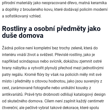
přírodní materiály jako neopracované dřevo, matná keramika
a doplňky z broušeného kovu, které dodávají policím moderní
a sofistikovaný vzhled.
Rostliny a osobní předměty jako
duše domova
Žádná police není kompletní bez trochy zeleně, která do
interiéru vnáší život a svěžest. Převislé rostliny, jako je
například scindapsus nebo svícník, dokážou zjemnit ostré
hrany nábytku a vytvořit plynulý přechod mezi jednotlivými
patry regálu. Kromě flóry by však na policích měly mít své
místo i předměty s citovou hodnotou, jako jsou suvenýry z
cest, zarámované fotografie nebo unikátní kousky z
antikvariátů. Právě tyto drobnosti odlišují katalogový design
od skutečného domova. Cílem není zaplnit každý centimetr
čtvereční, ale pečlivě vybrat takové dekorace, které spolu