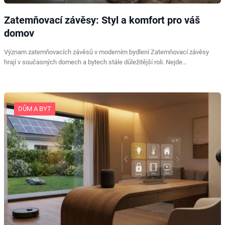
Zatemňovací závěsy: Styl a komfort pro váš
domov
Význam zatemňovacích závěsů v moderním bydlení Zatemňovací závěsy
hrají v současných domech a bytech stále důležitější roli. Nejde…
DŮM A BYT