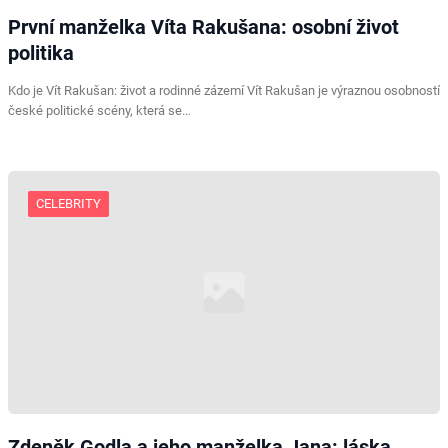
První manželka Víta Rakušana: osobní život
politika
Kdo je Vít Rakušan: život a rodinné zázemí Vít Rakušan je výraznou osobností
české politické scény, která se…
CELEBRITY
Zdeněk Godla a jeho manželka Jana: láska,