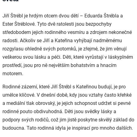
Jiří Štrébl je hrdým otcem dvou dětí – Eduarda Štrébla a
Ester Štréblové. Tyto dvě ratolesti jsou bezpochyby
středobodem jejich rodinného vesmíru a zdrojem nekonečné
radosti. Ačkoliv se Jiří a Kateřina vyhýbají nadměrnému
rozgylasu ohledně svých potomků, je zřejmé, že jim věnují
veškerou svou lásku a péči. Děti, které vyrůstají v láskyplném
prostředí, jsou pro ně největším bohatstvím a hnacím
motorem.
Rodinné zázemí, které Jiří Štrébl s Kateřinou budují, je pro
umělce klíčové. V dnešní době, kdy jsou vztahy často křehké
a mediální tlak obrovský, je jejich schopnost udržet si pevné
rodinné pouto obdivuhodná. Děti jsou svědky lásky a
podpory svých rodičů, což jim jistě poskytne skvělý základ do
budoucna. Tato rodinná idyla je inspirací pro mnoho dalších.