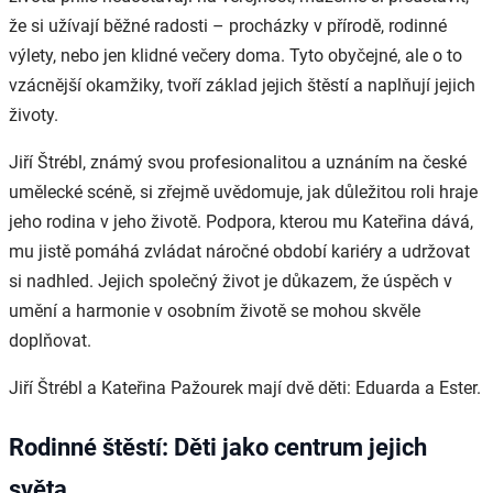
že si užívají běžné radosti – procházky v přírodě, rodinné
výlety, nebo jen klidné večery doma. Tyto obyčejné, ale o to
vzácnější okamžiky, tvoří základ jejich štěstí a naplňují jejich
životy.
Jiří Štrébl, známý svou profesionalitou a uznáním na české
umělecké scéně, si zřejmě uvědomuje, jak důležitou roli hraje
jeho rodina v jeho životě. Podpora, kterou mu Kateřina dává,
mu jistě pomáhá zvládat náročné období kariéry a udržovat
si nadhled. Jejich společný život je důkazem, že úspěch v
umění a harmonie v osobním životě se mohou skvěle
doplňovat.
Jiří Štrébl a Kateřina Pažourek mají dvě děti: Eduarda a Ester.
Rodinné štěstí: Děti jako centrum jejich
světa