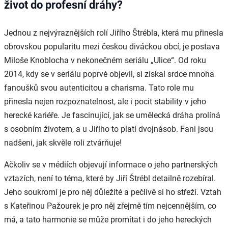
život do profesní dráhy?
Jednou z nejvýraznějších rolí Jiřího Štrébla, která mu přinesla
obrovskou popularitu mezi českou diváckou obcí, je postava
Miloše Knoblocha v nekonečném seriálu „Ulice“. Od roku
2014, kdy se v seriálu poprvé objevil, si získal srdce mnoha
fanoušků svou autenticitou a charisma. Tato role mu
přinesla nejen rozpoznatelnost, ale i pocit stability v jeho
herecké kariéře. Je fascinující, jak se umělecká dráha prolíná
s osobním životem, a u Jiřího to platí dvojnásob. Fani jsou
nadšeni, jak skvěle roli ztvárňuje!
Ačkoliv se v médiích objevují informace o jeho partnerských
vztazích, není to téma, které by Jiří Štrébl detailně rozebíral.
Jeho soukromí je pro něj důležité a pečlivě si ho střeží. Vztah
s Kateřinou Pažourek je pro něj zřejmě tím nejcennějším, co
má, a tato harmonie se může promítat i do jeho hereckých