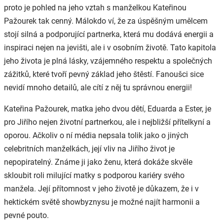
proto je pohled na jeho vztah s manželkou Kateřinou
Pažourek tak cenný. Málokdo ví, že za úspěšným umělcem
stojí silná a podporující partnerka, která mu dodává energii a
inspiraci nejen na jevišti, ale i v osobním životě. Tato kapitola
jeho života je plná lásky, vzájemného respektu a společných
zážitků, které tvoří pevný základ jeho štěstí. Fanoušci sice
nevidí mnoho detailů, ale cítí z něj tu správnou energii!
Kateřina Pažourek, matka jeho dvou dětí, Eduarda a Ester, je
pro Jiřího nejen životní partnerkou, ale i nejbližší přítelkyní a
oporou. Ačkoliv o ní média nepsala tolik jako o jiných
celebritních manželkách, její vliv na Jiřího život je
nepopiratelný. Známe ji jako ženu, která dokáže skvěle
skloubit roli milující matky s podporou kariéry svého
manžela. Její přítomnost v jeho životě je důkazem, že i v
hektickém světě showbyznysu je možné najít harmonii a
pevné pouto.