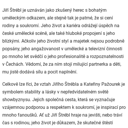
Jiří Štrébl je uznáván jako zkušený herec s bohatým
uměleckým odkazem, ale stejně tak je patrné, že si cení
rodiny a soukromí. Jeho život a kariéra odrážejí úspěch na
české umělecké scéně, ale také hluboké propojení s jeho
blízkými. Ačkoliv jeho životní styl a majetek nejsou podrobně
popsány, jeho angažovanost v umělecké a televizní činnosti
po mnoho let svědčí o jeho profesionalitě a rozpoznatelnosti
v Čechách. Vědomí, že za ním stojí milující partnerka a děti,
mu jistě dodává sílu a pocit naplnění.
Celkově lze říci, že vztah Jiřího Štrébla a Kateřiny Pažourek je
symbolem stability a lásky v nepředvídatelném světě
showbyznysu. Jejich společná cesta, která se vyznačuje
vzájemnou podporou a respektem k soukromí, je inspirací pro
mnoho fanoušků. Ať už Jiří Štrébl hraje na jevišti, nebo tráví
čas s rodinou, jeho život je důkazem, že skutečné štěstí