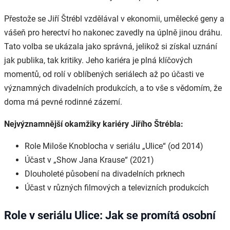
Přestože se Jiří Štrébl vzdělával v ekonomii, umělecké geny a
vášeň pro herectví ho nakonec zavedly na úplně jinou dráhu.
Tato volba se ukázala jako správná, jelikož si získal uznání
jak publika, tak kritiky. Jeho kariéra je plná klíčových
momentů, od rolí v oblíbených seriálech až po účasti ve
významných divadelních produkcích, a to vše s vědomím, že
doma má pevné rodinné zázemí.
Nejvýznamnější okamžiky kariéry Jiřího Štrébla:
Role Miloše Knoblocha v seriálu „Ulice“ (od 2014)
Účast v „Show Jana Krause“ (2021)
Dlouholeté působení na divadelních prknech
Účast v různých filmových a televizních produkcích
Role v seriálu Ulice: Jak se promítá osobní