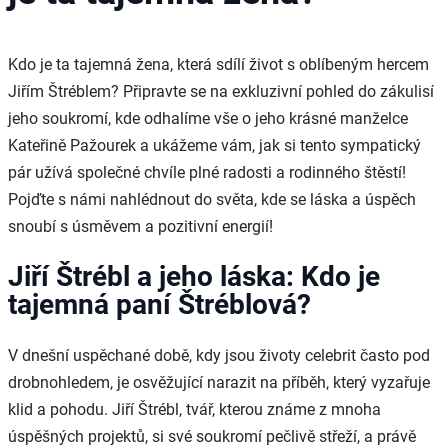
Kdo je ta tajemná žena, která sdílí život s oblíbeným hercem
Jiřím Štréblem? Připravte se na exkluzivní pohled do zákulisí
jeho soukromí, kde odhalíme vše o jeho krásné manželce
Kateřině Pažourek a ukážeme vám, jak si tento sympatický
pár užívá společné chvíle plné radosti a rodinného štěstí!
Pojďte s námi nahlédnout do světa, kde se láska a úspěch
snoubí s úsměvem a pozitivní energií!
Jiří Štrébl a jeho láska: Kdo je
tajemná paní Štréblová?
V dnešní uspěchané době, kdy jsou životy celebrit často pod
drobnohledem, je osvěžující narazit na příběh, který vyzařuje
klid a pohodu. Jiří Štrébl, tvář, kterou známe z mnoha
úspěšných projektů, si své soukromí pečlivě střeží, a právě