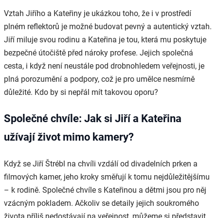
Vztah Jiřího a Kateřiny je ukázkou toho, že i v prostředí
plném reflektorů je možné budovat pevný a autentický vztah.
Jiří miluje svou rodinu a Kateřina je tou, která mu poskytuje
bezpečné útočiště před nároky profese. Jejich společná
cesta, i když není neustále pod drobnohledem veřejnosti, je
plná porozumění a podpory, což je pro umělce nesmírně
důležité. Kdo by si nepřál mít takovou oporu?
Společné chvíle: Jak si Jiří a Kateřina
užívají život mimo kamery?
Když se Jiří Štrébl na chvíli vzdálí od divadelních prken a
filmových kamer, jeho kroky směřují k tomu nejdůležitějšímu
– k rodině. Společné chvíle s Kateřinou a dětmi jsou pro něj
vzácným pokladem. Ačkoliv se detaily jejich soukromého
života příliš nedostávají na veřejnost, můžeme si představit,