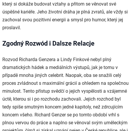
který si dokáže budovat vztahy a přitom se věnovat své
úspěšné kariéře. Jeho životní dráha je plná zvratů, ale vždy si
zachoval svou pozitivní energii a smysl pro humor, který jej
proslavil.
Zgodný Rozwód i Dalsze Relacje
Rozvod Richarda Genzera a Lindy Finkové nebyl plný
dramatických hádek a mediálních výstupů, jak je tomu v
případě mnoha jiných celebrit. Naopak, oba se snažili celý
proces zvládnout s maximální grácií a ohledem na společnou
minulost. Tento přístup svědčí o jejich vyspělosti a vzájemné
úctě, kterou si i po rozchodu zachovali. Jejich rozchod byl
tedy spíše smutným koncem jedné kapitoly, než zdrcujícím
koncem všeho. Richard Genzer se po tomto období vrhl s
plnou vervou do práce a naplno se věnoval svým uměleckým
projektům, čímž si získal uznání nejen v České republice, ale i