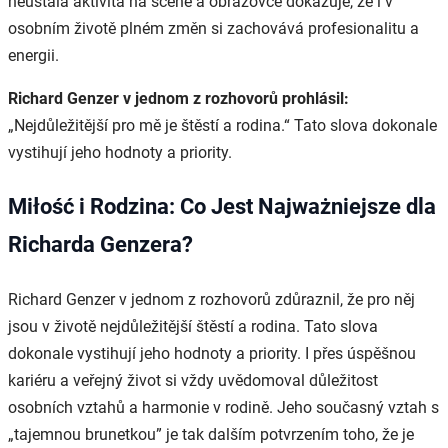
neustálá aktivita na scéně a obrazovce dokazuje, že i v
osobním životě plném změn si zachovává profesionalitu a
energii.
Richard Genzer v jednom z rozhovorů prohlásil:
„Nejdůležitější pro mě je štěstí a rodina.“ Tato slova dokonale
vystihují jeho hodnoty a priority.
Miłość i Rodzina: Co Jest Najważniejsze dla
Richarda Genzera?
Richard Genzer v jednom z rozhovorů zdůraznil, že pro něj
jsou v životě nejdůležitější štěstí a rodina. Tato slova
dokonale vystihují jeho hodnoty a priority. I přes úspěšnou
kariéru a veřejný život si vždy uvědomoval důležitost
osobních vztahů a harmonie v rodině. Jeho současný vztah s
„tajemnou brunetkou” je tak dalším potvrzením toho, že je