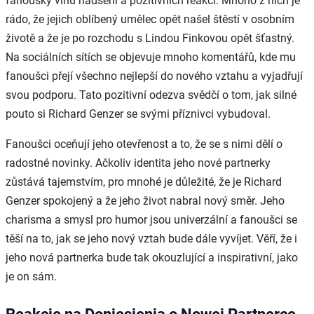
fanoušky vlnu nadšení a pozitivních reakcí. Mnoho z nich je
rádo, že jejich oblíbený umělec opět našel štěstí v osobním
životě a že je po rozchodu s Lindou Finkovou opět šťastný.
Na sociálních sítích se objevuje mnoho komentářů, kde mu
fanoušci přejí všechno nejlepší do nového vztahu a vyjadřují
svou podporu. Tato pozitivní odezva svědčí o tom, jak silné
pouto si Richard Genzer se svými příznivci vybudoval.
Fanoušci oceňují jeho otevřenost a to, že se s nimi dělí o
radostné novinky. Ačkoliv identita jeho nové partnerky
zůstává tajemstvím, pro mnohé je důležité, že je Richard
Genzer spokojený a že jeho život nabral nový směr. Jeho
charisma a smysl pro humor jsou univerzální a fanoušci se
těší na to, jak se jeho nový vztah bude dále vyvíjet. Věří, že i
jeho nová partnerka bude tak okouzlující a inspirativní, jako
je on sám.