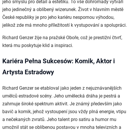
jeho smyslu pro detail a estetiku. To vše dohromady vytváří
jeho jedinečný a oblíbený wizerunek. Život v hlavním městě
České republiky je pro jeho kariéru nespornou výhodou,
jelikož zde má mnoho příležitostí k vystupování a spolupráci.
Richard Genzer žije na pražské Oboře, což je prestižní čtvrť,
která mu poskytuje klid a inspiraci.
Kariéra Pełna Sukcesów: Komik, Aktor i
Artysta Estradowy
Richard Genzer se etabloval jako jeden z nejuznávanějších
umělců estradové scény. Jeho umělecká dráha je pestrá a
zahrnuje široké spektrum aktivit. Je známý především jako
bavič a komik, jehož vystoupení jsou vždy plná energie, vtipu
a nečekaných zvratů. Jeho talent pro satiru a humor mu
umožnil stát se oblíbenou postavou v mnoha televizních a