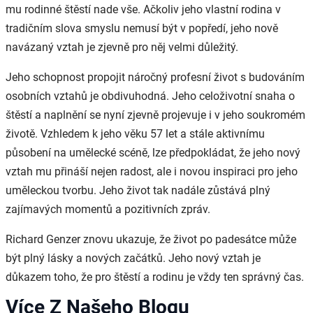
mu rodinné štěstí nade vše. Ačkoliv jeho vlastní rodina v
tradičním slova smyslu nemusí být v popředí, jeho nově
navázaný vztah je zjevně pro něj velmi důležitý.
Jeho schopnost propojit náročný profesní život s budováním
osobních vztahů je obdivuhodná. Jeho celoživotní snaha o
štěstí a naplnění se nyní zjevně projevuje i v jeho soukromém
životě. Vzhledem k jeho věku 57 let a stále aktivnímu
působení na umělecké scéně, lze předpokládat, že jeho nový
vztah mu přináší nejen radost, ale i novou inspiraci pro jeho
uměleckou tvorbu. Jeho život tak nadále zůstává plný
zajímavých momentů a pozitivních zpráv.
Richard Genzer znovu ukazuje, že život po padesátce může
být plný lásky a nových začátků. Jeho nový vztah je
důkazem toho, že pro štěstí a rodinu je vždy ten správný čas.
Více Z Našeho Blogu