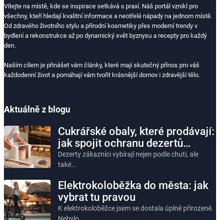
Vítejte na místě, kde se inspirace setkává s praxí. Náš portál vznikl pro
všechny, kteří hledají kvalitní informace a neotřelé nápady na jednom místě.
Od zdravého životního stylu a přírodní kosmetiky přes moderní trendy v
bydlení a rekonstrukce až po dynamický svět byznysu a recepty pro každý
den.
Naším cílem je přinášet vám články, které mají skutečný přínos pro váš
každodenní život a pomáhají vám tvořit krásnější domov i zdravější tělo.
Aktuálně z blogu
Cukrářské obaly, které prodávají:
jak spojit ochranu dezertů…
Dezerty zákazníci vybírají nejen podle chuti, ale
také…
Elektrokoloběžka do města: jak
vybrat tu pravou
K elektrokoloběžce jsem se dostala úplně přirozeně.
Nebylo…