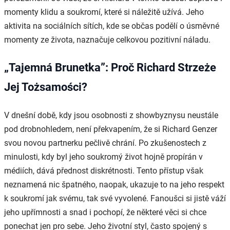
momenty klidu a soukromí, které si náležitě užívá. Jeho
aktivita na sociálních sítích, kde se občas podělí o úsměvné
momenty ze života, naznačuje celkovou pozitivní náladu.
„Tajemná Brunetka”: Proč Richard Strzeże
Jej Tożsamości?
V dnešní době, kdy jsou osobnosti z showbyznysu neustále
pod drobnohledem, není překvapením, že si Richard Genzer
svou novou partnerku pečlivě chrání. Po zkušenostech z
minulosti, kdy byl jeho soukromý život hojně propírán v
médiích, dává přednost diskrétnosti. Tento přístup však
neznamená nic špatného, naopak, ukazuje to na jeho respekt
k soukromí jak svému, tak své vyvolené. Fanoušci si jistě váží
jeho upřímnosti a snad i pochopí, že některé věci si chce
ponechat jen pro sebe. Jeho životní styl, často spojený s