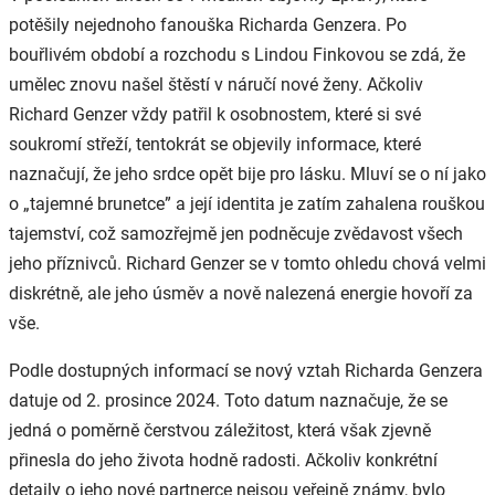
potěšily nejednoho fanouška Richarda Genzera. Po
bouřlivém období a rozchodu s Lindou Finkovou se zdá, že
umělec znovu našel štěstí v náručí nové ženy. Ačkoliv
Richard Genzer vždy patřil k osobnostem, které si své
soukromí střeží, tentokrát se objevily informace, které
naznačují, že jeho srdce opět bije pro lásku. Mluví se o ní jako
o „tajemné brunetce” a její identita je zatím zahalena rouškou
tajemství, což samozřejmě jen podněcuje zvědavost všech
jeho příznivců. Richard Genzer se v tomto ohledu chová velmi
diskrétně, ale jeho úsměv a nově nalezená energie hovoří za
vše.
Podle dostupných informací se nový vztah Richarda Genzera
datuje od 2. prosince 2024. Toto datum naznačuje, že se
jedná o poměrně čerstvou záležitost, která však zjevně
přinesla do jeho života hodně radosti. Ačkoliv konkrétní
detaily o jeho nové partnerce nejsou veřejně známy, bylo