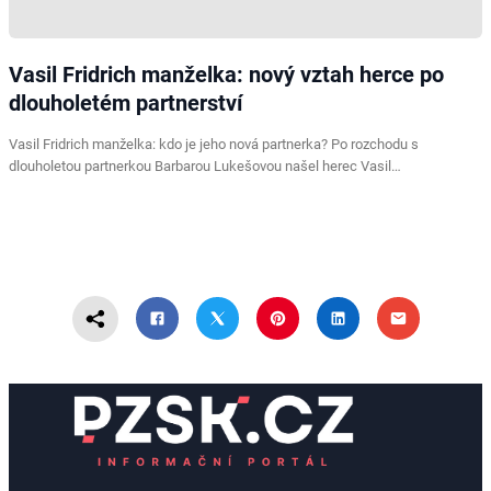
Vasil Fridrich manželka: nový vztah herce po
dlouholetém partnerství
Vasil Fridrich manželka: kdo je jeho nová partnerka? Po rozchodu s
dlouholetou partnerkou Barbarou Lukešovou našel herec Vasil…