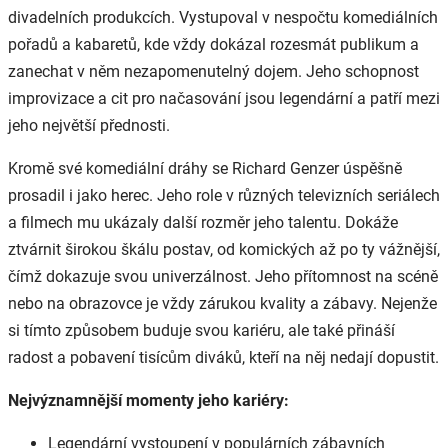
divadelních produkcích. Vystupoval v nespočtu komediálních
pořadů a kabaretů, kde vždy dokázal rozesmát publikum a
zanechat v něm nezapomenutelný dojem. Jeho schopnost
improvizace a cit pro načasování jsou legendární a patří mezi
jeho největší přednosti.
Kromě své komediální dráhy se Richard Genzer úspěšně
prosadil i jako herec. Jeho role v různých televizních seriálech
a filmech mu ukázaly další rozměr jeho talentu. Dokáže
ztvárnit širokou škálu postav, od komických až po ty vážnější,
čímž dokazuje svou univerzálnost. Jeho přítomnost na scéně
nebo na obrazovce je vždy zárukou kvality a zábavy. Nejenže
si tímto způsobem buduje svou kariéru, ale také přináší
radost a pobavení tisícům diváků, kteří na něj nedají dopustit.
Nejvýznamnější momenty jeho kariéry:
Legendární vystoupení v populárních zábavních