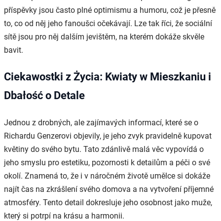
příspěvky jsou často plné optimismu a humoru, což je přesně
to, co od něj jeho fanoušci očekávají. Lze tak říci, že sociální
sítě jsou pro něj dalším jevištěm, na kterém dokáže skvěle
bavit.
Ciekawostki z Życia: Kwiaty w Mieszkaniu i
Dbałość o Detale
Jednou z drobných, ale zajímavých informací, které se o
Richardu Genzerovi objevily, je jeho zvyk pravidelně kupovat
květiny do svého bytu. Tato zdánlivě malá věc vypovídá o
jeho smyslu pro estetiku, pozornosti k detailům a péči o své
okolí. Znamená to, že i v náročném životě umělce si dokáže
najít čas na zkrášlení svého domova a na vytvoření příjemné
atmosféry. Tento detail dokresluje jeho osobnost jako muže,
který si potrpí na krásu a harmonii.