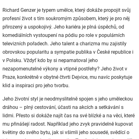
Richard Genzer je typem umělce, který dokáže propojit svůj
profesní život s tím soukromým způsobem, který je pro něj
přirozený a uspokojivý. Jeho kariéra je plná úspěchů, od
komediálních vystoupení na pódiu po role v populárních
televizních pořadech. Jeho talent a charizma mu zajistily
obrovskou popularitu a sympatie publika v České republice i
v Polsku. Vždyť kdo by si nepamatoval jeho
nezapomenutelné výkony a vtipné postřehy? Jeho život v
Praze, konkrétně v obytné čtvrti Dejvice, mu navíc poskytuje
klid a inspiraci pro jeho tvorbu.
Jeho životní styl je neodmyslitelně spojen s jeho uměleckou
dráhou – plný cestování, účasti na akcích a setkávání s
lidmi. Přesto si dokáže najít čas na své blízké a na věci, které
mu přinášejí radost. Například jeho zvyk pravidelně kupovat
květiny do svého bytu, jak si všimli jeho sousedé, svědící o