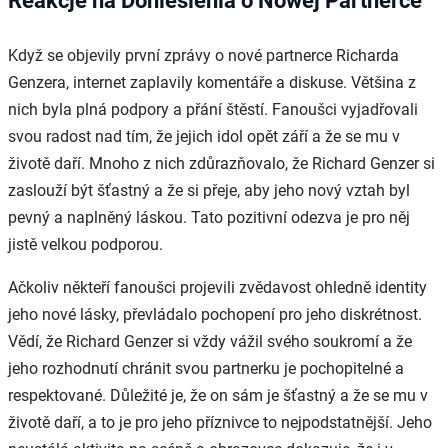
Reakcje na Doniesienia o Nowej Partnerce
Když se objevily první zprávy o nové partnerce Richarda
Genzera, internet zaplavily komentáře a diskuse. Většina z
nich byla plná podpory a přání štěstí. Fanoušci vyjadřovali
svou radost nad tím, že jejich idol opět září a že se mu v
životě daří. Mnoho z nich zdůrazňovalo, že Richard Genzer si
zaslouží být šťastný a že si přeje, aby jeho nový vztah byl
pevný a naplněný láskou. Tato pozitivní odezva je pro něj
jistě velkou podporou.
Ačkoliv někteří fanoušci projevili zvědavost ohledně identity
jeho nové lásky, převládalo pochopení pro jeho diskrétnost.
Vědí, že Richard Genzer si vždy vážil svého soukromí a že
jeho rozhodnutí chránit svou partnerku je pochopitelné a
respektované. Důležité je, že on sám je šťastný a že se mu v
životě daří, a to je pro jeho příznivce to nejpodstatnější. Jeho