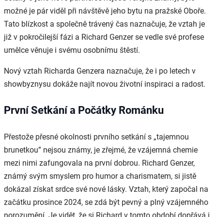
možné je pár viděl při návštěvě jeho bytu na pražské Oboře.
Tato blízkost a společně trávený čas naznačuje, že vztah je
již v pokročilejší fázi a Richard Genzer se vedle své profese
umělce věnuje i svému osobnímu štěstí.
Nový vztah Richarda Genzera naznačuje, že i po letech v
showbyznysu dokáže najít novou životní inspiraci a radost.
První Setkání a Počátky Románku
Přestože přesné okolnosti prvního setkání s „tajemnou
brunetkou” nejsou známy, je zřejmé, že vzájemná chemie
mezi nimi zafungovala na první dobrou. Richard Genzer,
známý svým smyslem pro humor a charismatem, si jistě
dokázal získat srdce své nové lásky. Vztah, který započal na
začátku prosince 2024, se zdá být pevný a plný vzájemného
porozumění. Je vidět, že si Richard v tomto období dopřává i