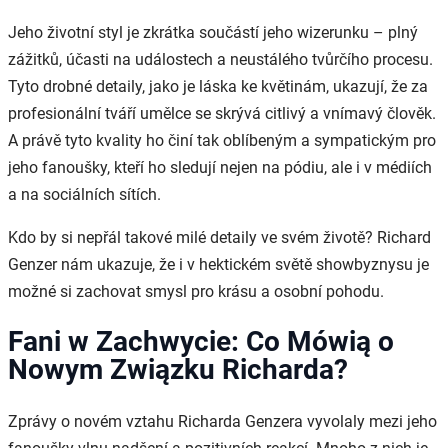
Jeho životní styl je zkrátka součástí jeho wizerunku – plný
zážitků, účasti na událostech a neustálého tvůrčího procesu.
Tyto drobné detaily, jako je láska ke květinám, ukazují, že za
profesionální tváří umělce se skrývá citlivý a vnímavý člověk.
A právě tyto kvality ho činí tak oblíbeným a sympatickým pro
jeho fanoušky, kteří ho sledují nejen na pódiu, ale i v médiích
a na sociálních sítích.
Kdo by si nepřál takové milé detaily ve svém životě? Richard
Genzer nám ukazuje, že i v hektickém světě showbyznysu je
možné si zachovat smysl pro krásu a osobní pohodu.
Fani w Zachwycie: Co Mówią o
Nowym Związku Richarda?
Zprávy o novém vztahu Richarda Genzera vyvolaly mezi jeho