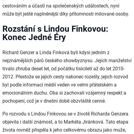
cestováním a účastí na společenských událostech, nyní
může být ještě naplněnější díky přítomnosti milované osoby.
Rozstání s Lindou Finkovou:
Konec Jedné Éry
Richard Genzer a Linda Finková byli kdysi jedním z
nejznámějších párů českého showbyznysu. Jejich manželství
trvalo zhruba deset let, od počátku tisíciletí až do let 2010-
2012. Přestože se jejich cesty nakonec rozešly, jejich rozvod
byl podle informací médií veden ve velmi přátelském a
emocionálním duchu. Oba si zachovali vzájemný respekt a
pochopení, což je v dnešní době obzvláště cenné.
Po rozvodu s Lindou Finkovou se v životě Richarda Genzera
objevila i další známost, a to Markéta Jiránková. Tato etapa
života rovněž přispěla k jeho celkovému obrazu jako muže,