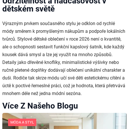
Udržitelnost a nadčasovost v
dětském světě
Výrazným prvkem současného stylu je odklon od rychlé
módy směrem k promyšleným nákupům a podpoře lokálních
tvůrců. Stylové dětské oblečení v roce 2026 není o kvantitě,
ale o schopnosti sestavit funkční kapslový šatník, kde každý
kousek dává smysl a lze jej využít na mnoho způsobů.
Detaily jako dřevěné knoflíky, minimalistické výšivky nebo
ručně pletené doplňky dodávají oblečení unikátní charakter a
duši. Rodiče tak skrze módu učí své děti estetickému cítění a
úctě k poctivé řemeslné práci, což je hodnota, která přetrvává
mnohem déle než jedna módní sezóna.
Více Z Našeho Blogu
MÓDA A STYL