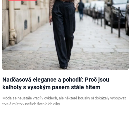
Nadčasová elegance a pohodlí: Proč jsou
kalhoty s vysokým pasem stále hitem
Móda se neustále vrací v cyklech, ale některé kousky si dokázaly vybojovat
trvalé místo v našich šatnících díky…