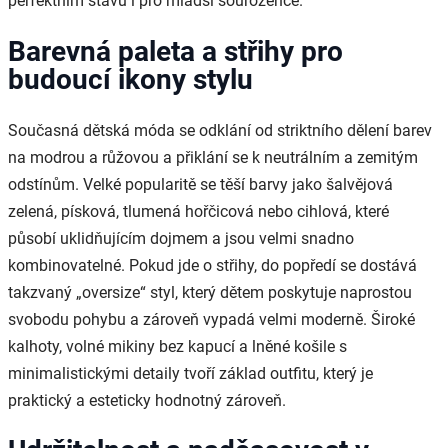
perfektním stavu i pro mladší sourozence.
Barevná paleta a střihy pro
budoucí ikony stylu
Současná dětská móda se odklání od striktního dělení barev
na modrou a růžovou a přiklání se k neutrálním a zemitým
odstínům. Velké popularitě se těší barvy jako šalvějová
zelená, písková, tlumená hořčicová nebo cihlová, které
působí uklidňujícím dojmem a jsou velmi snadno
kombinovatelné. Pokud jde o střihy, do popředí se dostává
takzvaný „oversize“ styl, který dětem poskytuje naprostou
svobodu pohybu a zároveň vypadá velmi moderně. Široké
kalhoty, volné mikiny bez kapucí a lněné košile s
minimalistickými detaily tvoří základ outfitu, který je
praktický a esteticky hodnotný zároveň.