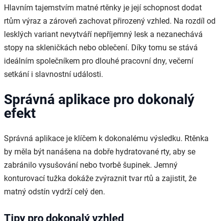
Hlavním tajemstvím matné rtěnky je její schopnost dodat
rtům výraz a zároveň zachovat přirozený vzhled. Na rozdíl od
lesklých variant nevytváří nepříjemný lesk a nezanechává
stopy na skleničkách nebo oblečení. Díky tomu se stává
ideálním společníkem pro dlouhé pracovní dny, večerní
setkání i slavnostní události.
Správná aplikace pro dokonalý
efekt
Správná aplikace je klíčem k dokonalému výsledku. Rtěnka
by měla být nanášena na dobře hydratované rty, aby se
zabránilo vysušování nebo tvorbě šupinek. Jemný
konturovací tužka dokáže zvýraznit tvar rtů a zajistit, že
matný odstín vydrží celý den.
Tipy pro dokonalý vzhled