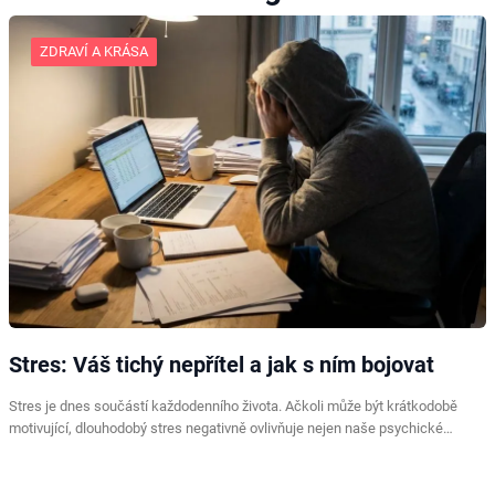
ZDRAVÍ A KRÁSA
Stres: Váš tichý nepřítel a jak s ním bojovat
Stres je dnes součástí každodenního života. Ačkoli může být krátkodobě
motivující, dlouhodobý stres negativně ovlivňuje nejen naše psychické…