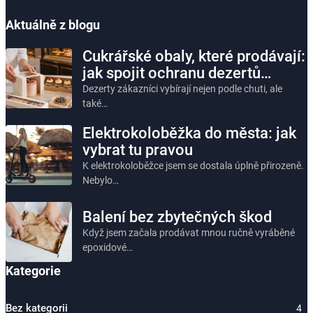
Aktuálně z blogu
Cukrářské obaly, které prodávají:
jak spojit ochranu dezertů…
Dezerty zákazníci vybírají nejen podle chuti, ale
také…
Elektrokoloběžka do města: jak
vybrat tu pravou
K elektrokoloběžce jsem se dostala úplně přirozeně.
Nebylo…
Balení bez zbytečných škod
Když jsem začala prodávat mnou ručně vyráběné
epoxidové…
Kategorie
Bez kategorii
4